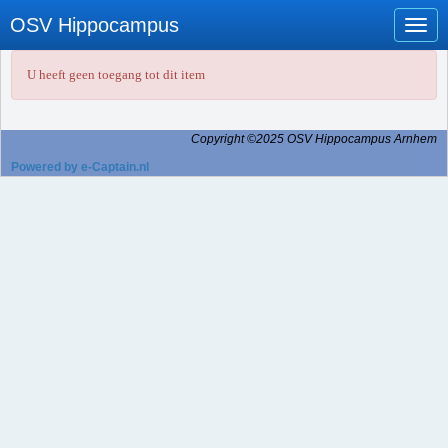
OSV Hippocampus
Toggl
U heeft geen toegang tot dit item
Copyright ©2025 OSV Hippocampus Arnhem
Powered by e-Captain.nl