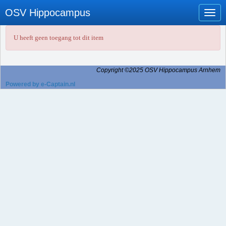
OSV Hippocampus
Toggl
U heeft geen toegang tot dit item
Copyright ©2025 OSV Hippocampus Arnhem
Powered by e-Captain.nl