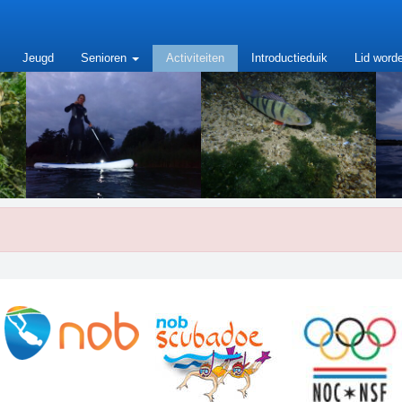
Jeugd
Senioren
Activiteiten
Introductieduik
Lid word