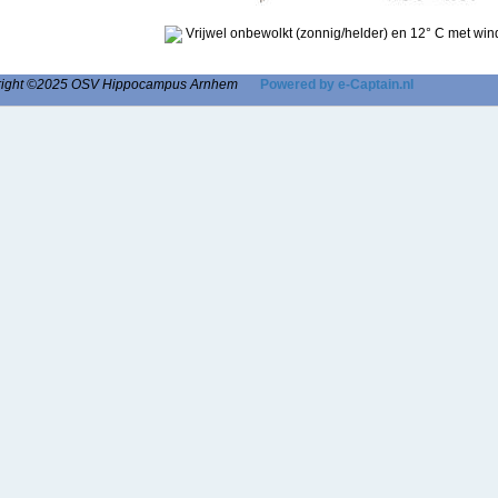
Vrijwel onbewolkt (zonnig/helder) en 12° C met win
right ©2025 OSV Hippocampus Arnhem
Powered by e-Captain.nl