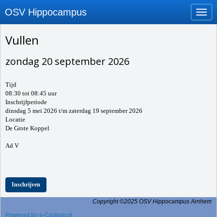
OSV Hippocampus
Toggl
Vullen
zondag 20 september 2026
Tijd
08:30 tot 08:45 uur
Inschrijfperiode
dinsdag 5 mei 2026 t/m zaterdag 19 september 2026
Locatie
De Grote Koppel
Ad V
Inschrijven
Copyright ©2025 OSV Hippocampus Arnhem
Powered by e-Captain.nl