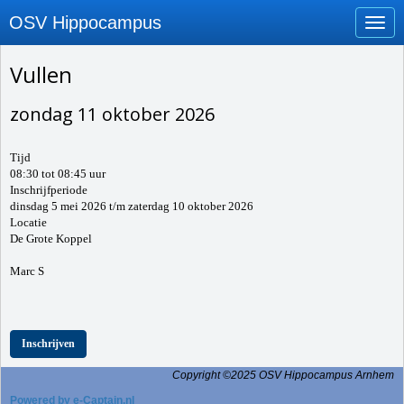
OSV Hippocampus
Toggl
Vullen
zondag 11 oktober 2026
Tijd
08:30 tot 08:45 uur
Inschrijfperiode
dinsdag 5 mei 2026 t/m zaterdag 10 oktober 2026
Locatie
De Grote Koppel
Marc S
Inschrijven
Copyright ©2025 OSV Hippocampus Arnhem
Powered by e-Captain.nl