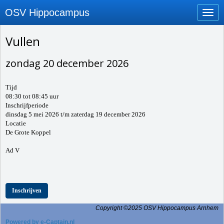
OSV Hippocampus
Toggl
Vullen
zondag 20 december 2026
Tijd
08:30 tot 08:45 uur
Inschrijfperiode
dinsdag 5 mei 2026 t/m zaterdag 19 december 2026
Locatie
De Grote Koppel
Ad V
Inschrijven
Copyright ©2025 OSV Hippocampus Arnhem
Powered by e-Captain.nl