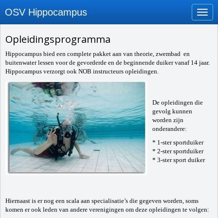
OSV Hippocampus
Toggl
Opleidingsprogramma
Hippocampus bied een complete pakket aan van theorie, zwembad en
buitenwater lessen voor de gevorderde en de beginnende duiker vanaf 14 jaar.
Hippocampus verzorgt ook NOB instructeurs opleidingen.
De opleidingen die
gevolg kunnen
worden zijn
onderandere:
* 1-ster sportduiker
* 2-ster sportduiker
* 3-ster sport duiker
Hiernaast is er nog een scala aan specialisatie’s die gegeven worden, soms
komen er ook leden van andere verenigingen om deze opleidingen te volgen: