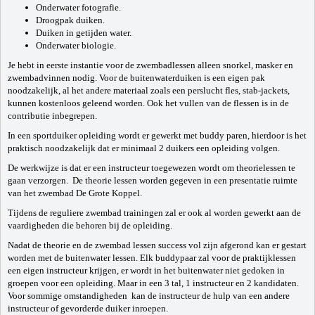
Onderwater fotografie.
Droogpak duiken.
Duiken in getijden water.
Onderwater biologie.
Je hebt in eerste instantie voor de zwembadlessen alleen snorkel, masker en
zwembadvinnen nodig. Voor de buitenwaterduiken is een eigen pak
noodzakelijk, al het andere materiaal zoals een perslucht fles, stab-jackets,
kunnen kostenloos geleend worden. Ook het vullen van de flessen is in de
contributie inbegrepen.
In een sportduiker opleiding wordt er gewerkt met buddy paren, hierdoor is het
praktisch noodzakelijk dat er minimaal 2 duikers een opleiding volgen.
De werkwijze is dat er een instructeur toegewezen wordt om theorielessen te
gaan verzorgen. De theorie lessen worden gegeven in een presentatie ruimte
van het zwembad De Grote Koppel.
Tijdens de reguliere zwembad trainingen zal er ook al worden gewerkt aan de
vaardigheden die behoren bij de opleiding.
Nadat de theorie en de zwembad lessen success vol zijn afgerond kan er gestart
worden met de buitenwater lessen. Elk buddypaar zal voor de praktijklessen
een eigen instructeur krijgen, er wordt in het buitenwater niet gedoken in
groepen voor een opleiding. Maar in een 3 tal, 1 instructeur en 2 kandidaten.
Voor sommige omstandigheden kan de instructeur de hulp van een andere
instructeur of gevorderde duiker inroepen.